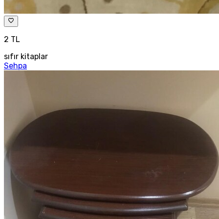
2 TL
sıfır kitaplar
Sehpa