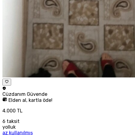
Cüzdanım
Güvende
Elden al, kartla öde!
4.000 TL
6
taksit
yolluk
az kullanılmış