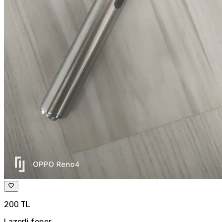
200 TL
Lazerli fener