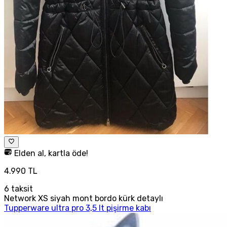
Elden al, kartla öde!
4.990 TL
6
taksit
Network XS siyah mont bordo kürk detaylı
Tupperware ultra pro 3,5 lt pişirme kabı