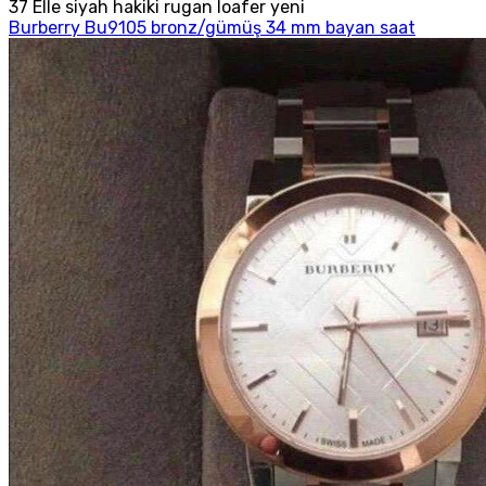
37 Elle siyah hakiki rugan loafer yeni
Burberry Bu9105 bronz/gümüş 34 mm bayan saat