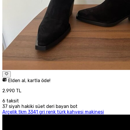
Elden al, kartla öde!
2.990 TL
6
taksit
37 siyah hakiki süet deri bayan bot
Arçelik tkm 3341 gri renk türk kahvesi makinesi