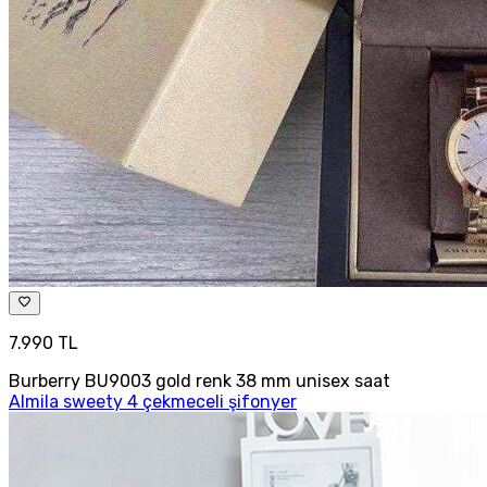
7.990 TL
Burberry BU9003 gold renk 38 mm unisex saat
Almila sweety 4 çekmeceli şifonyer