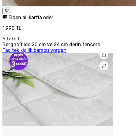
Elden al, kartla öde!
1.990 TL
6
taksit
Berghoff leo 20 cm ve 24 cm derin tencere
Taç tek kişilik bambu yorgan