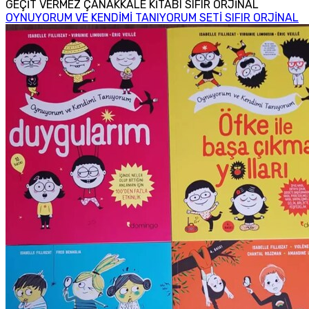
GEÇİT VERMEZ ÇANAKKALE KİTABI SIFIR ORJİNAL
OYNUYORUM VE KENDİMİ TANIYORUM SETİ SIFIR ORJİNAL