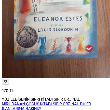
170 TL
YÜZ ELBİSENİN SIRRI KİTABI SIFIR ORJİNAL
MIRILDANAN ÇOCUK KİTABI SIFIR ORJİNAL DİĞER
İLANLARIMA BAKINIZ!