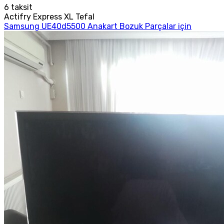
6
taksit
Actifry Express XL Tefal
Samsung UE40d5500 Anakart Bozuk Parçalar için