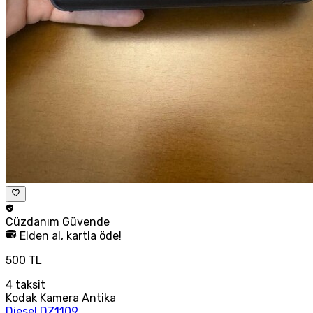
Cüzdanım
Güvende
Elden al, kartla öde!
500 TL
4
taksit
Kodak Kamera Antika
Diesel DZ1109