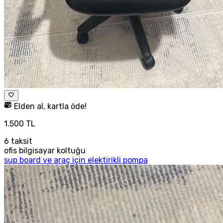
Elden al, kartla öde!
1.500 TL
6
taksit
ofis bilgisayar koltuğu
sup board ve araç için elektirikli pompa