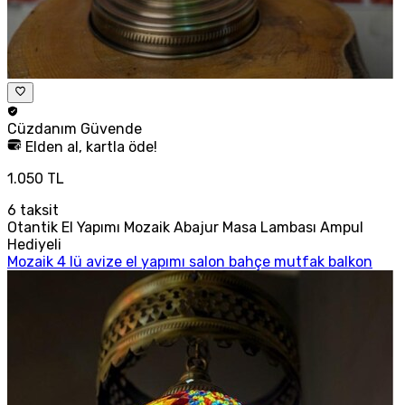
Cüzdanım
Güvende
Elden al, kartla öde!
1.050 TL
6
taksit
Otantik El Yapımı Mozaik Abajur Masa Lambası Ampul
Hediyeli
Mozaik 4 lü avize el yapımı salon bahçe mutfak balkon