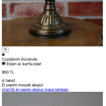
Cüzdanım
Güvende
Elden al, kartla öde!
850 TL
6
taksit
El yapımı mozaik abajür
otantik el yapımı abajur masa lambası