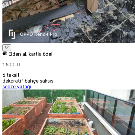
Elden al, kartla öde!
1.500 TL
6
taksit
dekoratif bahçe saksısı
sebze yatağı