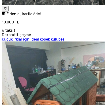
Elden al, kartla öde!
10.000 TL
6
taksit
Dekoratif çeşme
Kücük ırklar için ideal köpek kulübesi