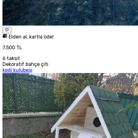
Elden al, kartla öde!
7.500 TL
6
taksit
Dekoratif bahçe çiti
kedi kulübesi