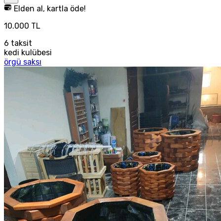
Elden al, kartla öde!
10.000 TL
6
taksit
kedi kulübesi
örgü saksı