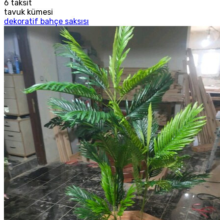
6
taksit
tavuk kümesi
dekoratif bahçe saksısı