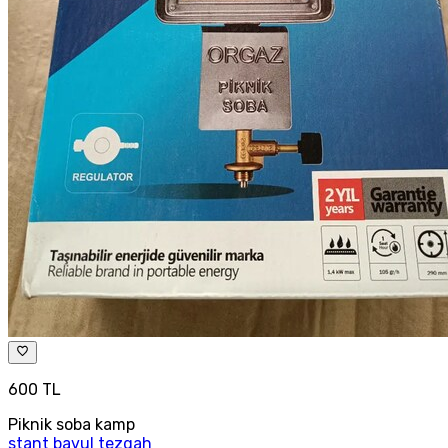
600 TL
Piknik soba kamp
stant bavul tezgah