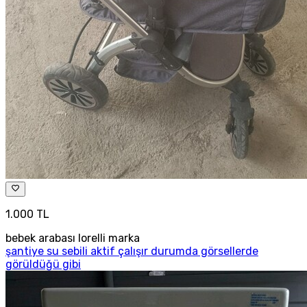
1.000 TL
bebek arabası lorelli marka
şantiye su sebili aktif çalışır durumda görsellerde
görüldüğü gibi