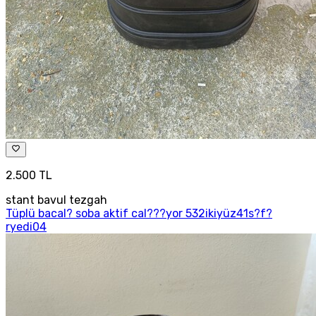
2.500 TL
stant bavul tezgah
Tüplü bacal? soba aktif cal???yor 532ikiyüz41s?f?
ryedi04