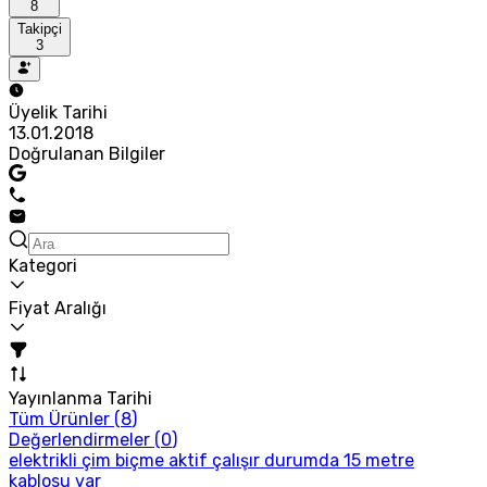
8
Takipçi
3
Üyelik Tarihi
13.01.2018
Doğrulanan Bilgiler
Kategori
Fiyat Aralığı
Yayınlanma Tarihi
Tüm Ürünler (
8
)
Değerlendirmeler (
0
)
elektrikli çim biçme aktif çalışır durumda 15 metre
kablosu var