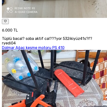
6.000 TL
Tüplü bacal? soba aktif cal???yor 532ikiyüz41s?f?
ryedi04
Dolmar Ağaç kesme motoru PS 410