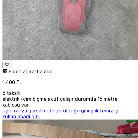
Elden al, kartla öde!
1.400 TL
6
taksit
elektrikli çim biçme aktif çalışır durumda 15 metre
kablosu var
üçlü ranza görsellerde görüldüğü gibi çok temiz iç
kullanılmadı gibi