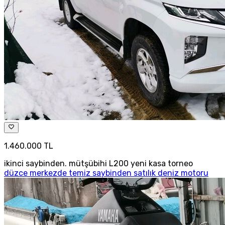
1.460.000 TL
ikinci saybinden. mütşübihi L200 yeni kasa torneo
düzce merkezde temiz saybinden satılık deniz motoru