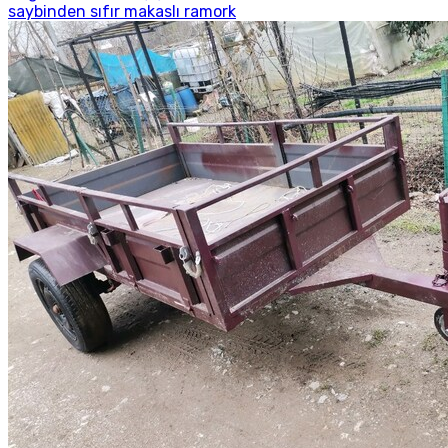
saybinden sıfır makaslı ramork