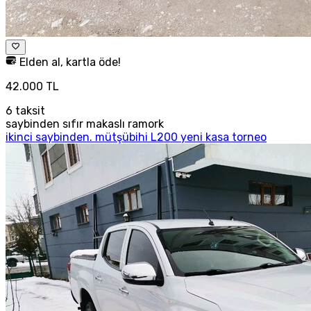
Elden al, kartla öde!
42.000 TL
6
taksit
saybinden sıfır makaslı ramork
ikinci saybinden. mütşübihi L200 yeni kasa torneo