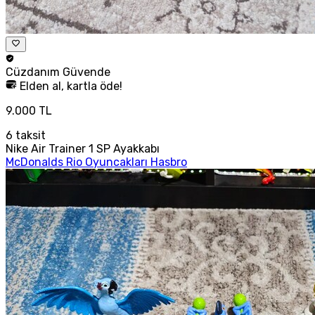
Cüzdanım
Güvende
Elden al, kartla öde!
9.000 TL
6
taksit
Nike Air Trainer 1 SP Ayakkabı
McDonalds Rio Oyuncakları Hasbro