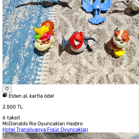
Elden al, kartla öde!
2.500 TL
6
taksit
McDonalds Rio Oyuncakları Hasbro
Hotel Transilvanya Figür Oyuncakları