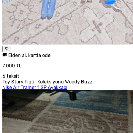
Elden al, kartla öde!
7.000 TL
6
taksit
Toy Story Figür Koleksiyonu Woody Buzz
Nike Air Trainer 1 SP Ayakkabı