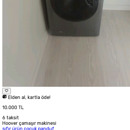
Elden al, kartla öde!
10.000 TL
6
taksit
Hoover çamaşır makinesi
sıfır ürün çocuk panduf