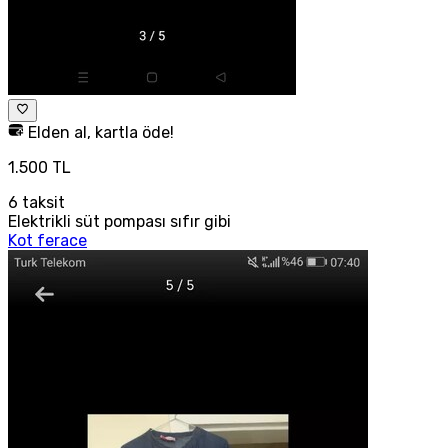
Elden al, kartla öde!
1.500 TL
6
taksit
Elektrikli süt pompası sıfır gibi
Kot ferace