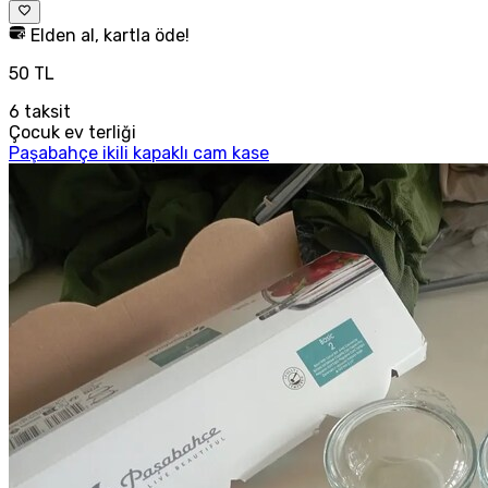
Elden al, kartla öde!
50 TL
6
taksit
Çocuk ev terliği
Paşabahçe ikili kapaklı cam kase