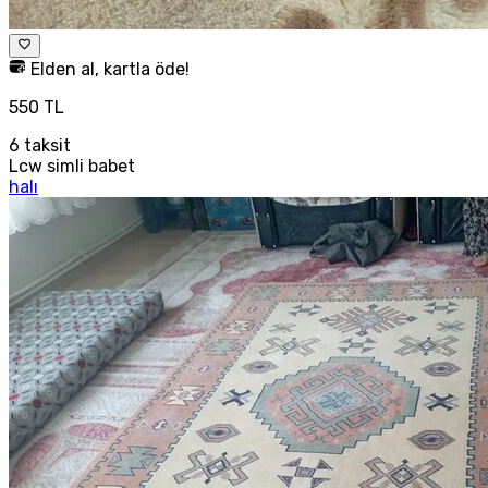
Elden al, kartla öde!
550 TL
6
taksit
Lcw simli babet
halı