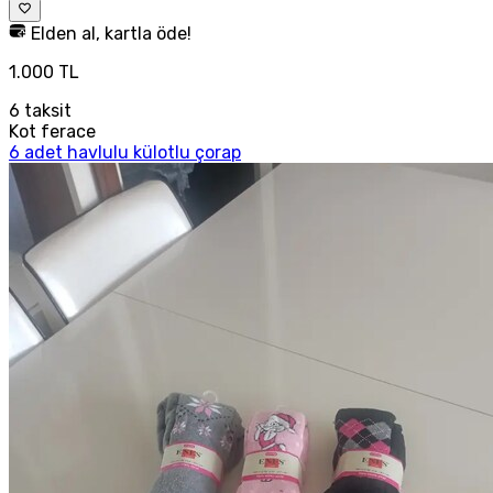
Elden al, kartla öde!
1.000 TL
6
taksit
Kot ferace
6 adet havlulu külotlu çorap