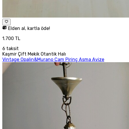
Elden al, kartla öde!
1.700 TL
6
taksit
Kaşmir Çift Mekik Otantik Halı
Vintage Opalin&Murano Cam Pirinç Asma Avize