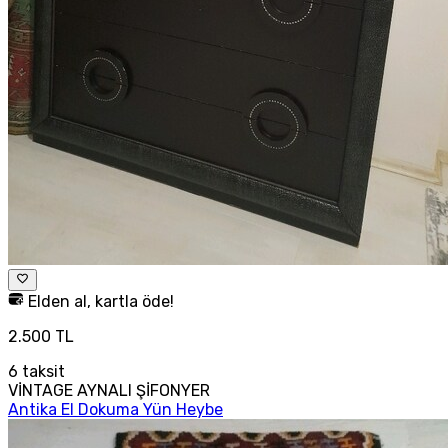
Elden al, kartla öde!
2.500 TL
6
taksit
VİNTAGE AYNALI ŞİFONYER
Antika El Dokuma Yün Heybe