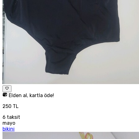
Elden al, kartla öde!
250 TL
6
taksit
mayo
bikini