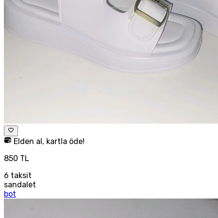
Elden al, kartla öde!
850 TL
6
taksit
sandalet
bot