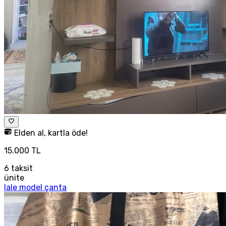
Elden al, kartla öde!
15.000 TL
6
taksit
ünite
lale model çanta