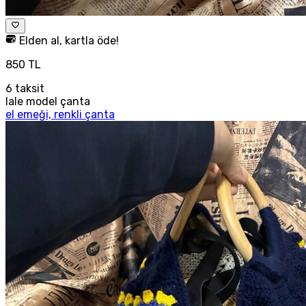
Elden al, kartla öde!
850 TL
6
taksit
lale model çanta
el emeği, renkli çanta