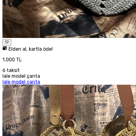
Elden al, kartla öde!
1.000 TL
6
taksit
lale model çanta
lale model çanta