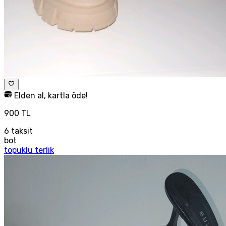
Elden al, kartla öde!
900 TL
6
taksit
bot
topuklu terlik