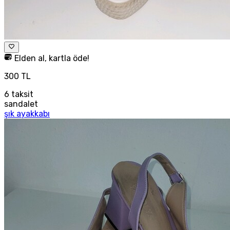
Elden al, kartla öde!
300 TL
6
taksit
sandalet
şık ayakkabı