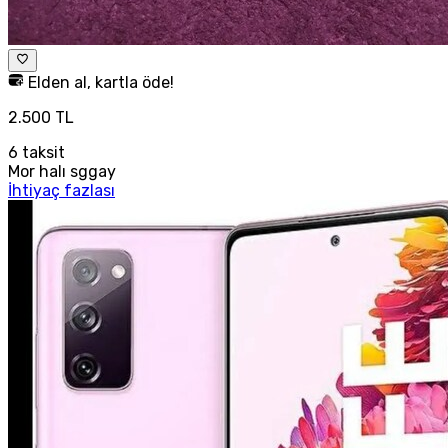
Elden al, kartla öde!
2.500 TL
6
taksit
Mor halı sggay
İhtiyaç fazlası