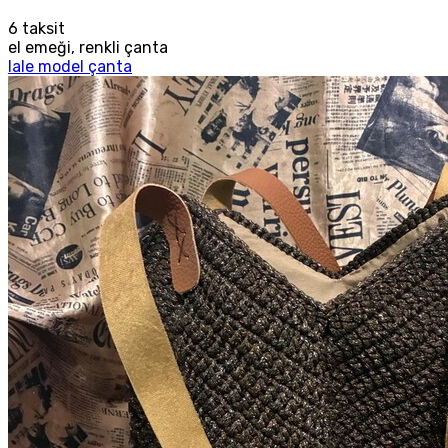
6
taksit
el emeği, renkli çanta
lale model çanta