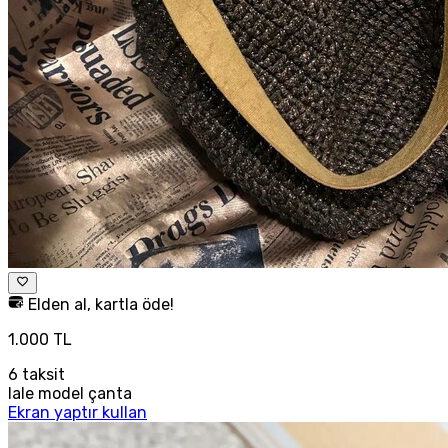
Elden al, kartla öde!
1.000 TL
6
taksit
lale model çanta
Ekran yaptır kullan