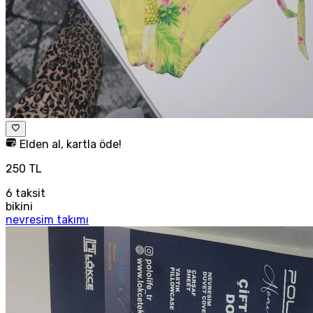
Elden al, kartla öde!
250 TL
6
taksit
bikini
nevresim takımı