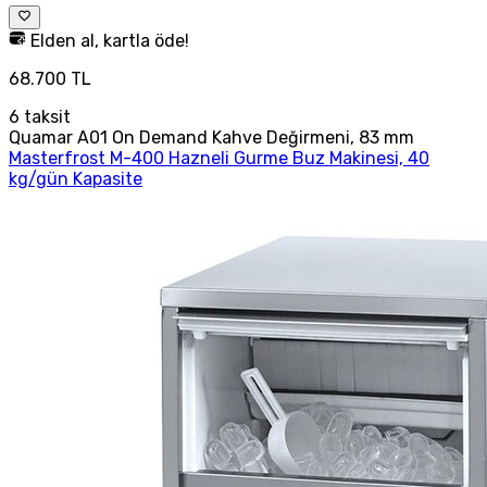
Elden al, kartla öde!
68.700 TL
6
taksit
Quamar A01 On Demand Kahve Değirmeni, 83 mm
Masterfrost M-400 Hazneli Gurme Buz Makinesi, 40
kg/gün Kapasite