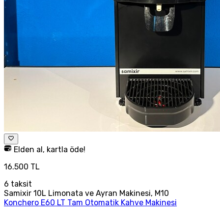
Elden al, kartla öde!
16.500 TL
6
taksit
Samixir 10L Limonata ve Ayran Makinesi, M10
Konchero E60 LT Tam Otomatik Kahve Makinesi