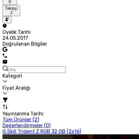
0
Takipçi
2
Üyelik Tarihi
24.05.2017
Doğrulanan Bilgiler
Kategori
Fiyat Aralığı
Yayınlanma Tarihi
Tüm Ürünler (
2
)
Değerlendirmeler (
0
)
G.Skill Trident Z RGB 32 GB (2x16)