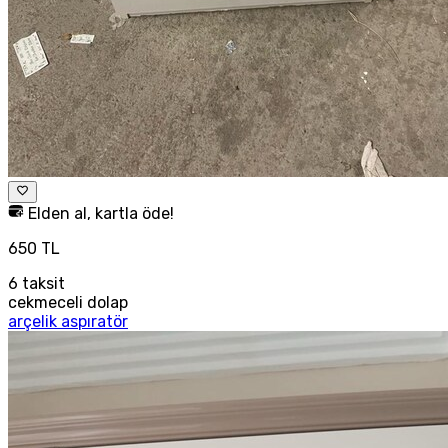
Elden al, kartla öde!
650 TL
6
taksit
cekmeceli dolap
arçelik aspıratör