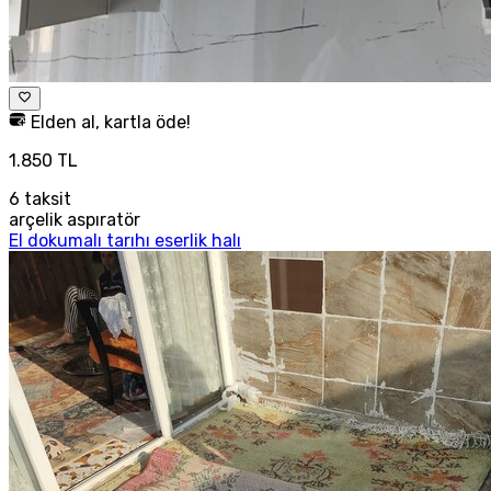
Elden al, kartla öde!
1.850 TL
6
taksit
arçelik aspıratör
El dokumalı tarıhı eserlik halı