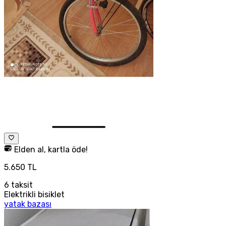
Elden al, kartla öde!
5.650 TL
6
taksit
Elektrikli bisiklet
yatak bazası