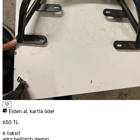
Elden al, kartla öde!
650 TL
6
taksit
arka bağlantı demiri