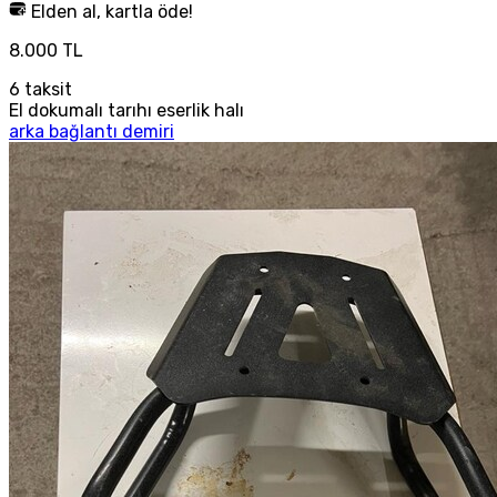
Elden al, kartla öde!
8.000 TL
6
taksit
El dokumalı tarıhı eserlik halı
arka bağlantı demiri