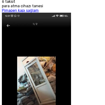
6
taksit
para atma cihazı tanesi
Pimapen kapı sağlam