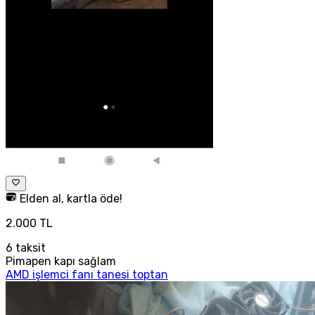
Elden al, kartla öde!
2.000 TL
6
taksit
Pimapen kapı sağlam
AMD işlemci fanı tanesi toptan