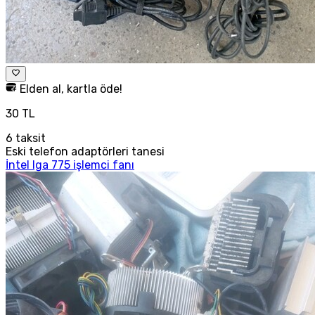
Elden al, kartla öde!
30 TL
6
taksit
Eski telefon adaptörleri tanesi
İntel lga 775 işlemci fanı