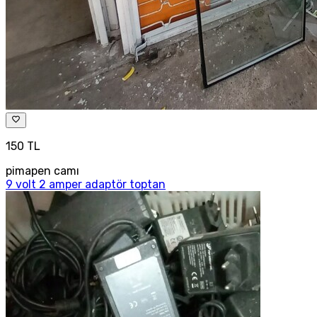
150 TL
pimapen camı
9 volt 2 amper adaptör toptan