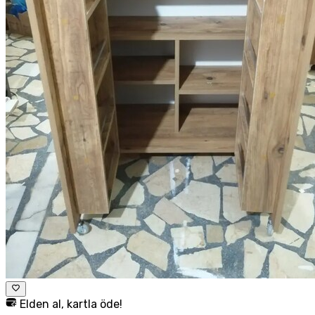
Elden al, kartla öde!