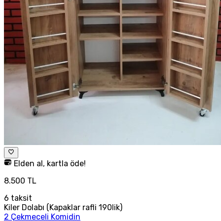
Elden al, kartla öde!
8.500 TL
6
taksit
Kiler Dolabı (Kapaklar rafli 190lik)
2 Çekmeceli Komidin