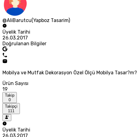
@AliBarutcu(Yapboz Tasarim)
Üyelik Tarihi
26.03.2017
Doğrulanan Bilgiler
Mobilya ve Mutfak Dekorasyon Özel Ölçü Mobilya Tasar?m?
Ürün Sayısı
19
Takip
0
Takipçi
111
Üyelik Tarihi
26.03.2017