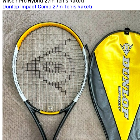
Wilson Pro Hybrid 27in Tenis Raketi
Dunlop İmpact Comp 27in Tenis Raketi