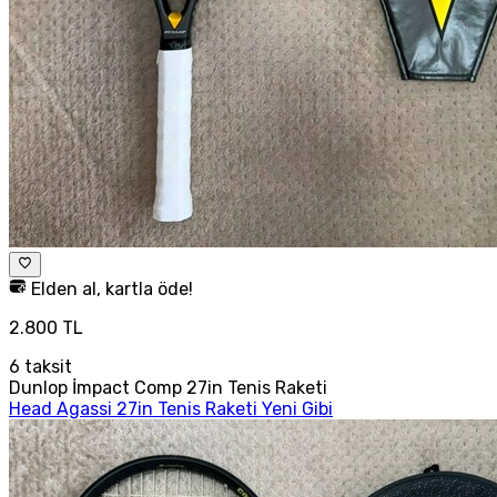
Elden al, kartla öde!
2.800 TL
6
taksit
Dunlop İmpact Comp 27in Tenis Raketi
Head Agassi 27in Tenis Raketi Yeni Gibi