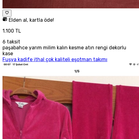
Elden al, kartla öde!
1.100 TL
6
taksit
paşabahce yarım milim kalın kesme atın rengi dekorlu
kase
Fuşya kadife ithal çok kaliteli eşotman takımı