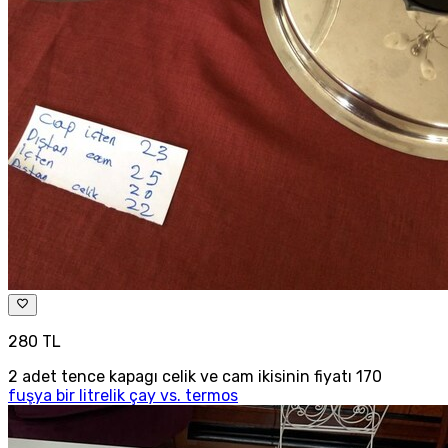
280 TL
2 adet tence kapagı celik ve cam ikisinin fiyatı 170
fuşya bir litrelik çay vs. termos