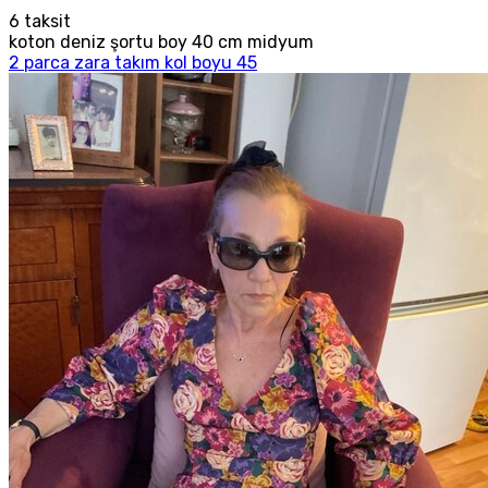
6
taksit
koton deniz şortu boy 40 cm midyum
2 parca zara takım kol boyu 45