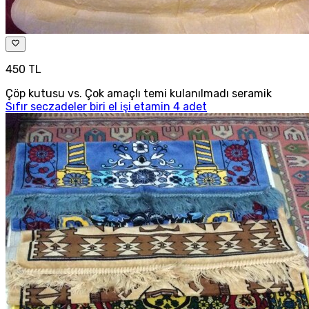
450 TL
Çöp kutusu vs. Çok amaçlı temi kulanılmadı seramik
Sıfır seczadeler biri el işi etamin 4 adet