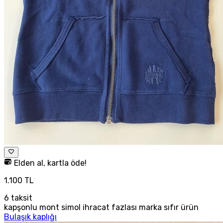
Elden al, kartla öde!
1.100 TL
6
taksit
kapşonlu mont simol ihracat fazlası marka sıfır ürün
Bulaşık kaplığı