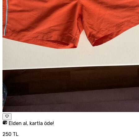
Elden al, kartla öde!
250 TL