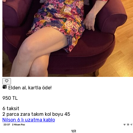
Elden al, kartla öde!
950 TL
6
taksit
2 parca zara takım kol boyu 45
Nilson 6 lı uzatma kablo