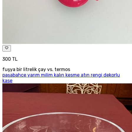
300 TL
fuşya bir litrelik çay vs. termos
paşabahce yarım milim kalın kesme atın rengi dekorlu
kase