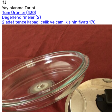
Yayınlanma Tarihi
Tüm Ürünler (
430
)
Değerlendirmeler (
2
)
2 adet tence kapagı celik ve cam ikisinin fiyatı 170