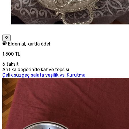
Elden al, kartla öde!
1.500 TL
6
taksit
Antika degerinde kahve tepsisi
Çelik süzgeç salata yeşilik vs. Kurutma