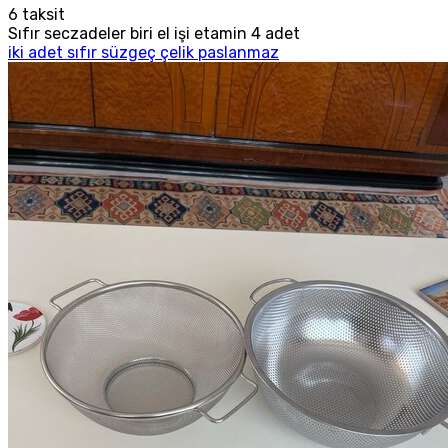
6
taksit
Sıfır seczadeler biri el işi etamin 4 adet
iki adet sıfır süzgeç çelik paslanmaz