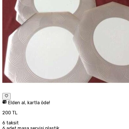
Elden al, kartla öde!
200 TL
6
taksit
6 adet masa servisi plastik