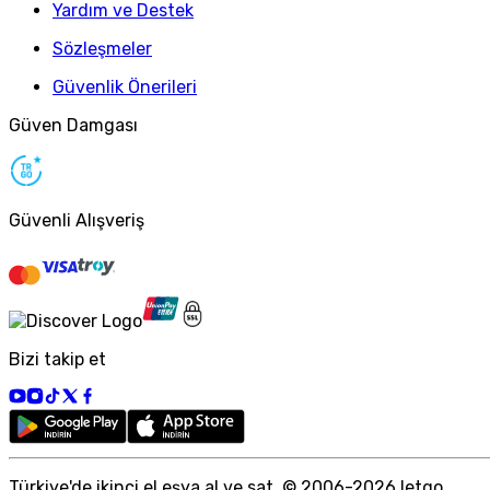
Yardım ve Destek
Sözleşmeler
Güvenlik Önerileri
Güven Damgası
Güvenli Alışveriş
Bizi takip et
Türkiye
'
de ikinci el eşya al ve sat. © 2006-
2026
letgo