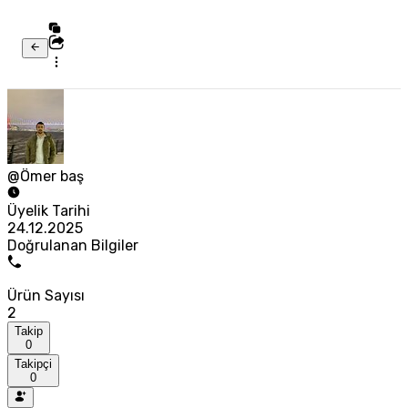
@Ömer baş
Üyelik Tarihi
24.12.2025
Doğrulanan Bilgiler
Ürün Sayısı
2
Takip
0
Takipçi
0