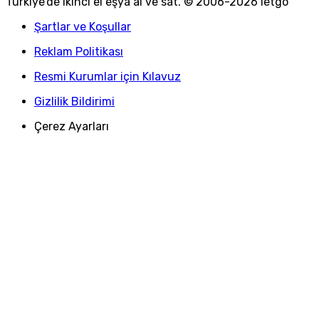
Türkiye
'
de ikinci el eşya al ve sat. © 2006-
2026
letgo
Şartlar ve Koşullar
Reklam Politikası
Resmi Kurumlar için Kılavuz
Gizlilik Bildirimi
Çerez Ayarları