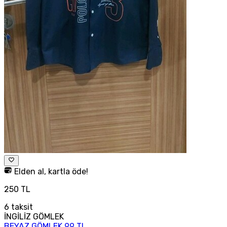
Elden al, kartla öde!
250 TL
6
taksit
İNGİLİZ GÖMLEK
BEYAZ GÖMLEK 99 TL