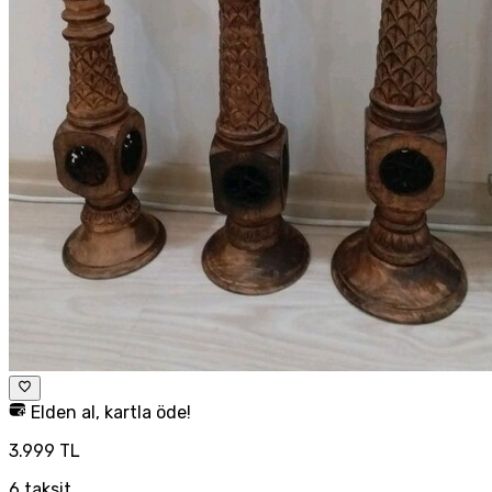
Elden al, kartla öde!
3.999 TL
6
taksit