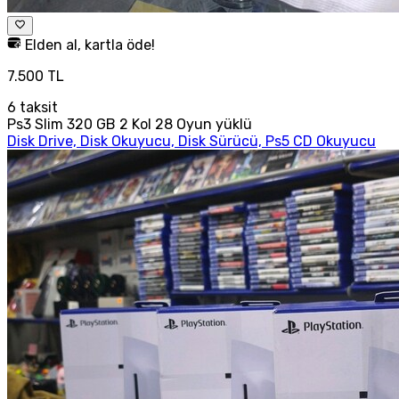
Elden al, kartla öde!
7.500 TL
6
taksit
Ps3 Slim 320 GB 2 Kol 28 Oyun yüklü
Disk Drive, Disk Okuyucu, Disk Sürücü, Ps5 CD Okuyucu