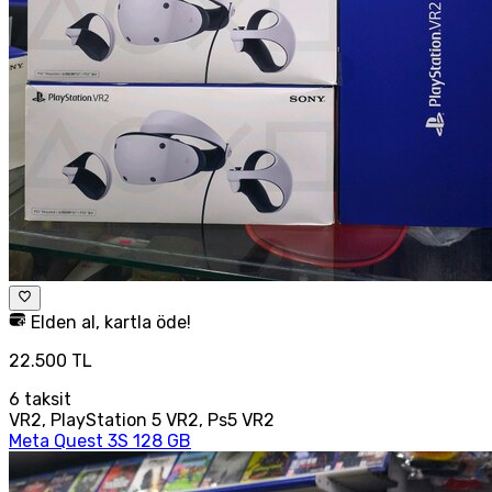
Elden al, kartla öde!
22.500 TL
6
taksit
VR2, PlayStation 5 VR2, Ps5 VR2
Meta Quest 3S 128 GB