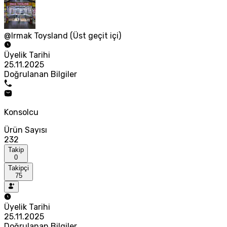
@Irmak Toysland (Üst geçit içi)
Üyelik Tarihi
25.11.2025
Doğrulanan Bilgiler
Konsolcu
Ürün Sayısı
232
Takip
0
Takipçi
75
Üyelik Tarihi
25.11.2025
Doğrulanan Bilgiler