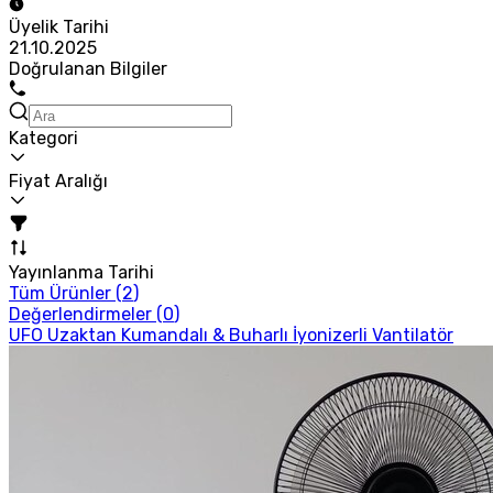
Üyelik Tarihi
21.10.2025
Doğrulanan Bilgiler
Kategori
Fiyat Aralığı
Yayınlanma Tarihi
Tüm Ürünler (
2
)
Değerlendirmeler (
0
)
UFO Uzaktan Kumandalı & Buharlı İyonizerli Vantilatör