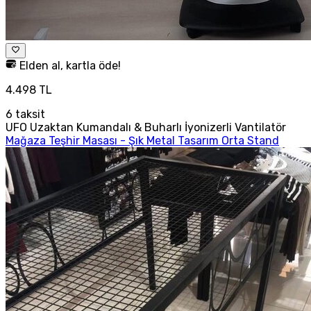
Elden al, kartla öde!
4.498 TL
6
taksit
UFO Uzaktan Kumandalı & Buharlı İyonizerli Vantilatör
Mağaza Teşhir Masası - Şık Metal Tasarım Orta Stand