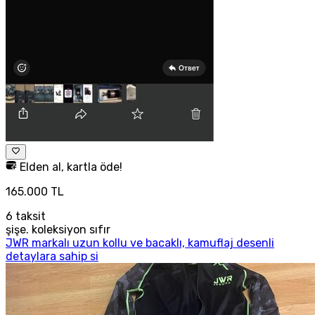
Elden al, kartla öde!
165.000 TL
6
taksit
şişe. koleksiyon sıfır
JWR markalı uzun kollu ve bacaklı, kamuflaj desenli
detaylara sahip si