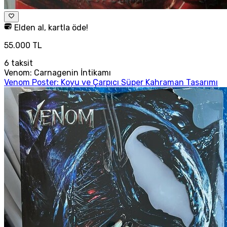
Elden al, kartla öde!
55.000 TL
6
taksit
Venom: Carnagenin İntikamı
Venom Poster: Koyu ve Çarpıcı Süper Kahraman Tasarımı