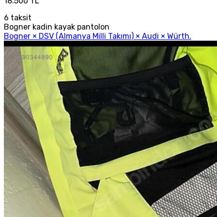
18.500 TL
6
taksit
Bogner kadin kayak pantolon
Bogner × DSV (Almanya Milli Takımı) × Audi × Würth.