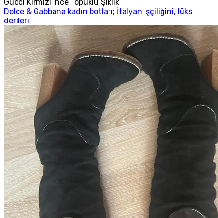
Gucci Kırmızı İnce Topuklu Şıklık
Dolce & Gabbana kadın botları; İtalyan işçiliğini, lüks
derileri