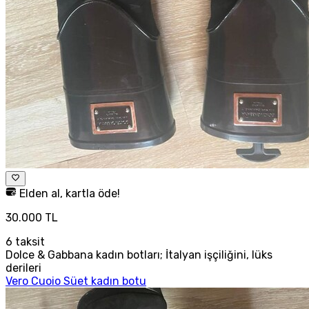
Elden al, kartla öde!
30.000 TL
6
taksit
Dolce & Gabbana kadın botları; İtalyan işçiliğini, lüks
derileri
Vero Cuoio Süet kadın botu