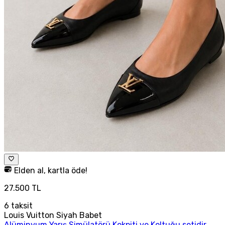
Elden al, kartla öde!
27.500 TL
6
taksit
Louis Vuitton Siyah Babet
Alüminyum Yarış Simülatörü Kokpiti ve Koltuğu setidir