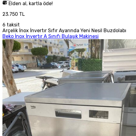
Elden al, kartla öde!
23.750 TL
6
taksit
Arçelik İnox İnvertır Sıfır Ayarında Yeni Nesil Buzdolabı
Beko İnox İnvertır A Sınıfı Bulaşık Makinesi