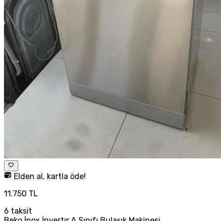
Elden al, kartla öde!
11.750 TL
6
taksit
Beko İnox İnvertır A Sınıfı Bulaşık Makinesi