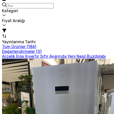
Kategori
Fiyat Aralığı
Yayınlanma Tarihi
Tüm Ürünler (
184
)
Değerlendirmeler (
0
)
Arçelik İnox İnvertır Sıfır Ayarında Yeni Nesil Buzdolabı