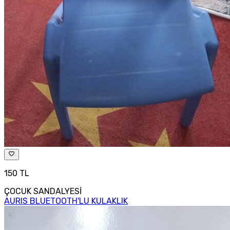
150 TL
ÇOCUK SANDALYESİ
AURIS BLUETOOTH'LU KULAKLIK