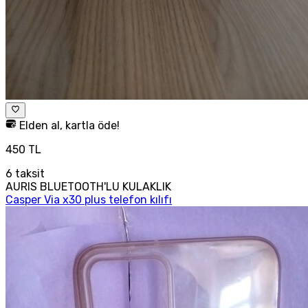
Elden al, kartla öde!
450 TL
6
taksit
AURIS BLUETOOTH'LU KULAKLIK
Casper Via x30 plus telefon kılıfı