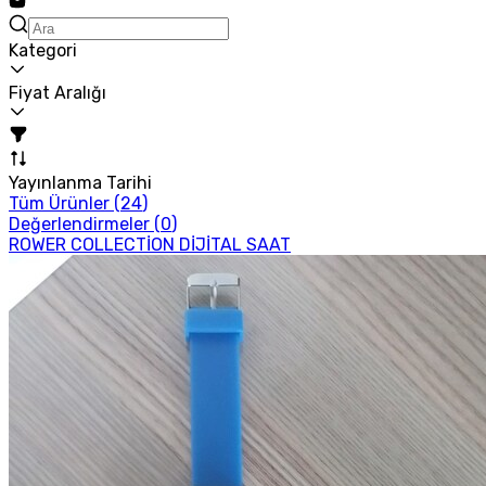
Kategori
Fiyat Aralığı
Yayınlanma Tarihi
Tüm Ürünler (
24
)
Değerlendirmeler (
0
)
ROWER COLLECTİON DİJİTAL SAAT