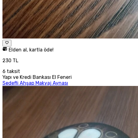
Elden al, kartla öde!
230 TL
6
taksit
Yapı ve Kredi Bankası El Feneri
Sedefli Ahşap Makyaj Aynası