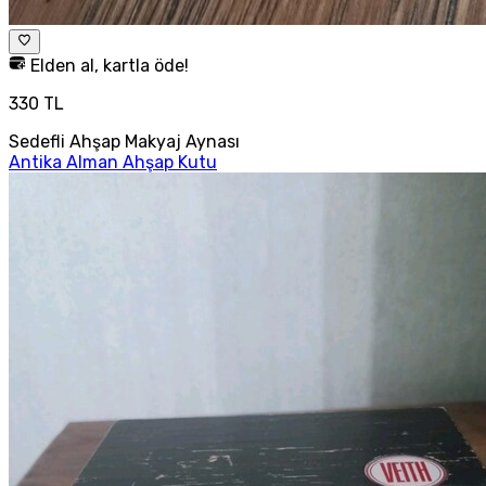
Elden al, kartla öde!
330 TL
Sedefli Ahşap Makyaj Aynası
Antika Alman Ahşap Kutu