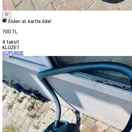
Elden al, kartla öde!
700 TL
4
taksit
KLOZET
SÜPÜRGE