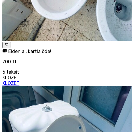
Elden al, kartla öde!
700 TL
6
taksit
KLOZET
KLOZET