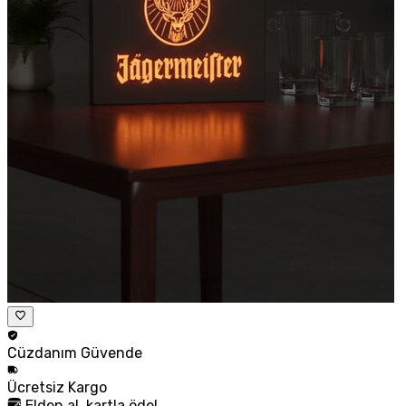
Cüzdanım
Güvende
Ücretsiz
Kargo
Elden al, kartla öde!