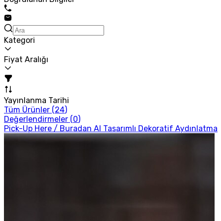
Kategori
Fiyat Aralığı
Yayınlanma Tarihi
Tüm Ürünler (
24
)
Değerlendirmeler (
0
)
Pick-Up Here / Buradan Al Tasarımlı Dekoratif Aydınlatma