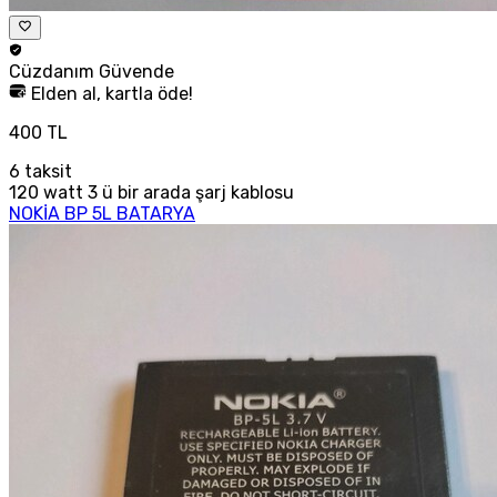
Cüzdanım
Güvende
Elden al, kartla öde!
400 TL
6
taksit
120 watt 3 ü bir arada şarj kablosu
NOKİA BP 5L BATARYA