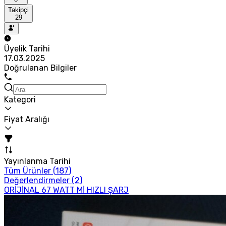
Takipçi
29
Üyelik Tarihi
17.03.2025
Doğrulanan Bilgiler
Kategori
Fiyat Aralığı
Yayınlanma Tarihi
Tüm Ürünler (
187
)
Değerlendirmeler (
2
)
ORİJİNAL 67 WATT Mİ HIZLI ŞARJ