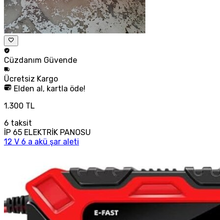
Cüzdanım
Güvende
Ücretsiz
Kargo
Elden al, kartla öde!
1.300 TL
6
taksit
İP 65 ELEKTRİK PANOSU
12 V 6 a akü şar aleti