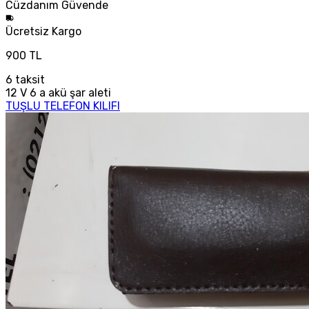
Cüzdanım
Güvende
Ücretsiz
Kargo
900 TL
6
taksit
12 V 6 a akü şar aleti
TUŞLU TELEFON KILIFI