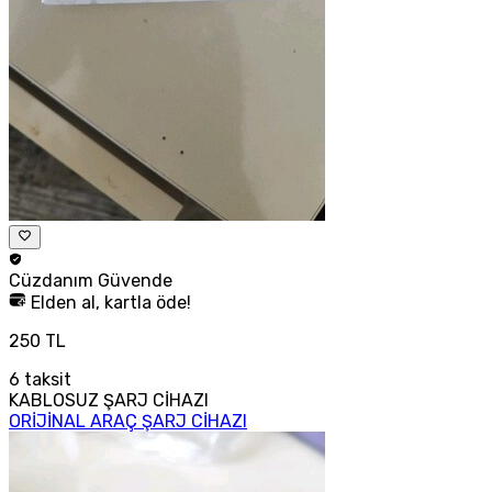
Cüzdanım
Güvende
Elden al, kartla öde!
250 TL
6
taksit
KABLOSUZ ŞARJ CİHAZI
ORİJİNAL ARAÇ ŞARJ CİHAZI