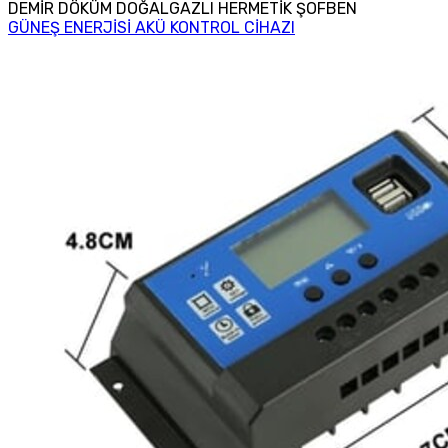
DEMİR DÖKÜM DOĞALGAZLI HERMETİK ŞOFBEN
GÜNEŞ ENERJİSİ AKÜ KONTROL CİHAZI