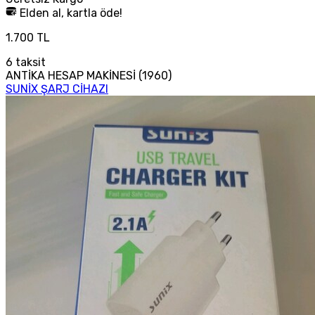
Elden al, kartla öde!
1.700 TL
6
taksit
ANTİKA HESAP MAKİNESİ (1960)
SUNİX ŞARJ CİHAZI