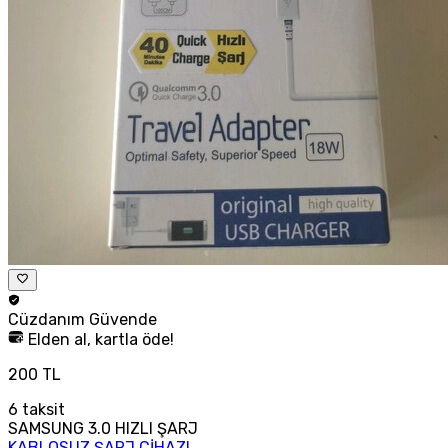
Cüzdanım
Güvende
Elden al, kartla öde!
200 TL
6
taksit
SAMSUNG 3.0 HIZLI ŞARJ
KABLOSUZ ŞARJ CİHAZI