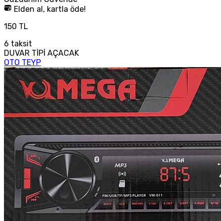
Elden al, kartla öde!
150 TL
6
taksit
DUVAR TİPİ AÇACAK
OTO TEYP