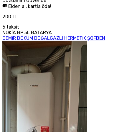
Cüzdanım
Güvende
Elden al, kartla öde!
200 TL
6
taksit
NOKİA BP 5L BATARYA
DEMİR DÖKÜM DOĞALGAZLI HERMETİK ŞOFBEN