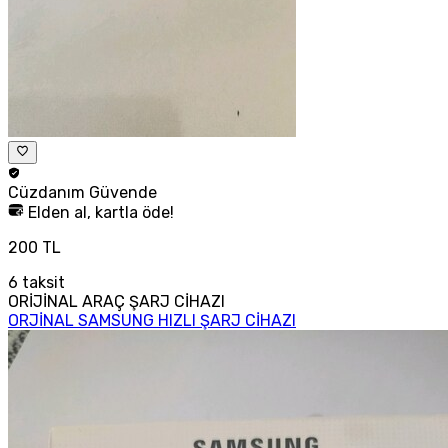
Cüzdanım
Güvende
Elden al, kartla öde!
200 TL
6
taksit
ORİJİNAL ARAÇ ŞARJ CİHAZI
ORJİNAL SAMSUNG HIZLI ŞARJ CİHAZI