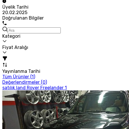
Üyelik Tarihi
20.02.2025
Doğrulanan Bilgiler
Kategori
Fiyat Aralığı
Yayınlanma Tarihi
Tüm Ürünler (
1
)
Değerlendirmeler (
0
)
satılık land Rover Freelander 1