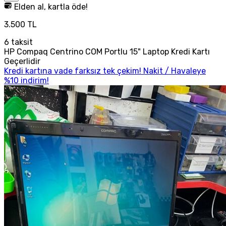
Elden al, kartla öde!
3.500 TL
6
taksit
HP Compaq Centrino COM Portlu 15" Laptop Kredi Kartı
Geçerlidir
Kredi kartına vade farksız tek çekim! Nakit / Havaleye
%10 indirim!