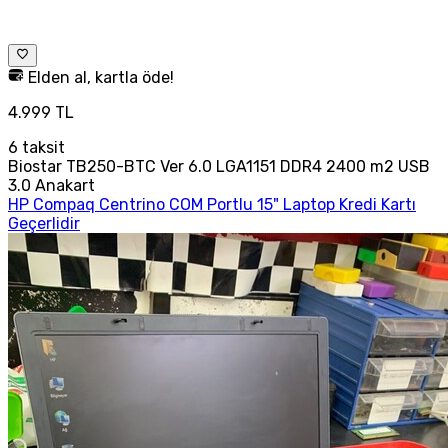
Elden al, kartla öde!
4.999 TL
6
taksit
Biostar TB250-BTC Ver 6.0 LGA1151 DDR4 2400 m2 USB
3.0 Anakart
HP Compaq Centrino COM Portlu 15" Laptop Kredi Kartı
Geçerlidir