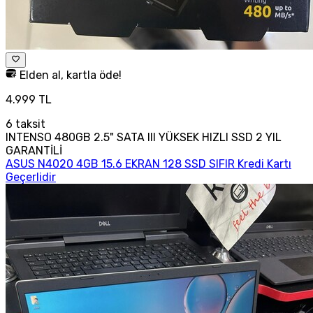
Elden al, kartla öde!
4.999 TL
6
taksit
INTENSO 480GB 2.5" SATA III YÜKSEK HIZLI SSD 2 YIL
GARANTİLİ
ASUS N4020 4GB 15.6 EKRAN 128 SSD SIFIR Kredi Kartı
Geçerlidir