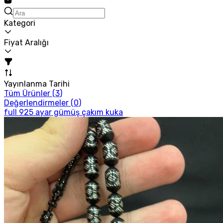
Kategori
Fiyat Aralığı
Yayınlanma Tarihi
Tüm Ürünler (
3
)
Değerlendirmeler (
0
)
full 925 ayar gümüş çakım kuka