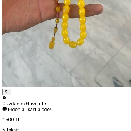
Cüzdanım
Güvende
Elden al, kartla öde!
1.500 TL
6
taksit