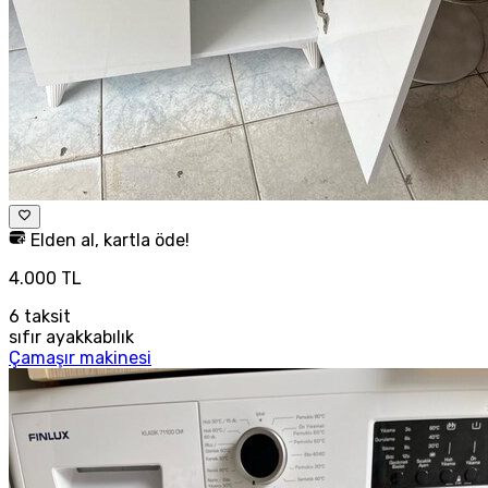
Elden al, kartla öde!
4.000 TL
6
taksit
sıfır ayakkabılık
Çamaşır makinesi