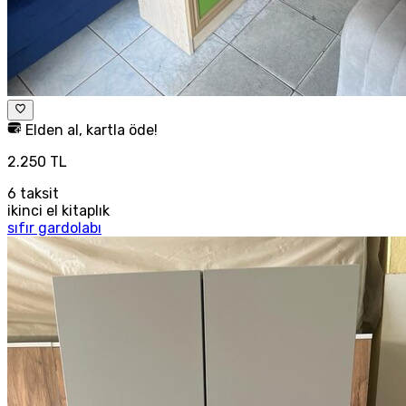
Elden al, kartla öde!
2.250 TL
6
taksit
ikinci el kitaplık
sıfır gardolabı