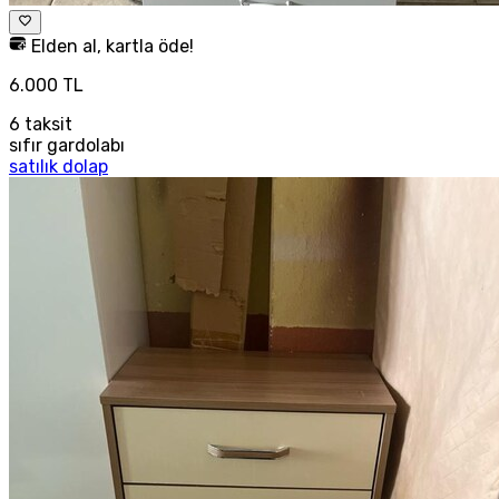
Elden al, kartla öde!
6.000 TL
6
taksit
sıfır gardolabı
satılık dolap