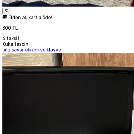
Elden al, kartla öde!
300 TL
6
taksit
Kuka tesbih
bilgisayar ekranı ve klayve