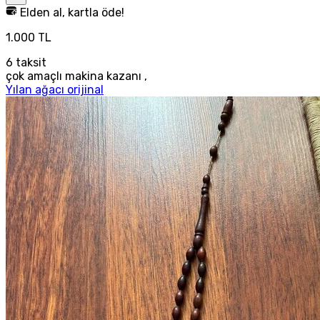
Elden al, kartla öde!
1.000 TL
6
taksit
çok amaçlı makina kazanı ,
Yılan ağacı orijinal