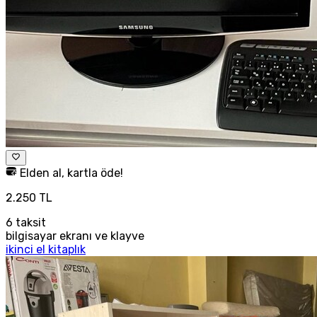
Elden al, kartla öde!
2.250 TL
6
taksit
bilgisayar ekranı ve klayve
ikinci el kitaplık