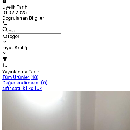
Üyelik Tarihi
01.02.2025
Doğrulanan Bilgiler
Kategori
Fiyat Aralığı
Yayınlanma Tarihi
Tüm Ürünler (
18
)
Değerlendirmeler (
0
)
sıfır satılık l koltuk