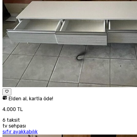
Elden al, kartla öde!
4.000 TL
6
taksit
tv sehpası
sıfır ayakkabılık