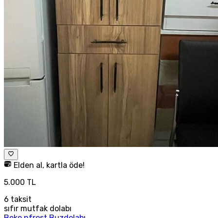
Elden al, kartla öde!
5.000 TL
6
taksit
sıfır mutfak dolabı
Beko nfrost Buzdolabı