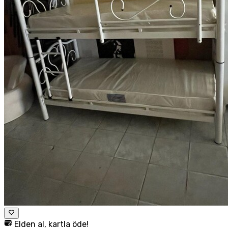
Elden al, kartla öde!