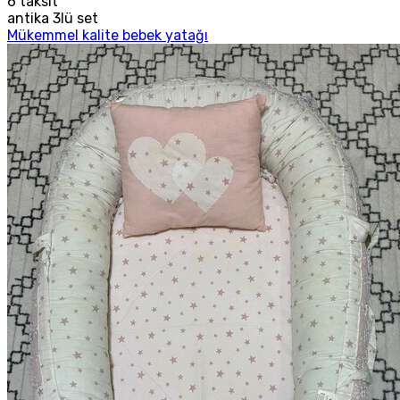
6
taksit
antika 3lü set
Mükemmel kalite bebek yatağı