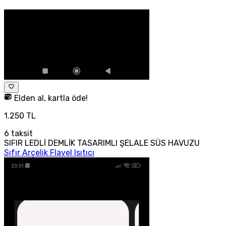
Elden al, kartla öde!
1.250 TL
6
taksit
SIFIR LEDLİ DEMLİK TASARIMLI ŞELALE SÜS HAVUZU
Sıfır Arçelik Flavel Isıtıcı