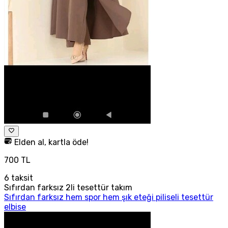
Elden al, kartla öde!
700 TL
6
taksit
Sıfırdan farksız 2li tesettür takım
Sıfırdan farksız hem spor hem şık eteği piliseli tesettür
elbise