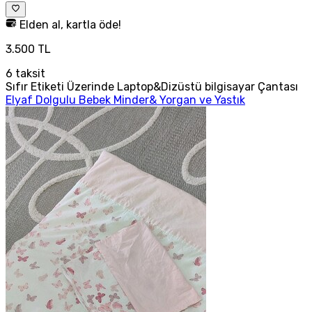
Elden al, kartla öde!
3.500 TL
6
taksit
Sıfır Etiketi Üzerinde Laptop&Dizüstü bilgisayar Çantası
Elyaf Dolgulu Bebek Minder& Yorgan ve Yastık