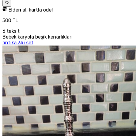
Elden al, kartla öde!
500 TL
6
taksit
Bebek karyola beşik kenarlıkları
antika 3lü set