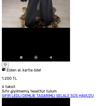
Elden al, kartla öde!
1.200 TL
6
taksit
Sıfır giyilmemiş tesettür tulum
SIFIR LEDLİ DEMLİK TASARIMLI ŞELALE SÜS HAVUZU