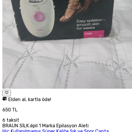
Elden al, kartla öde!
650 TL
6
taksit
BRAUN SİLK.épil 1 Marka Epilasyon Aleti
Hiç Kullanılmamış Süper Kalite Şık ve Spor Çanta