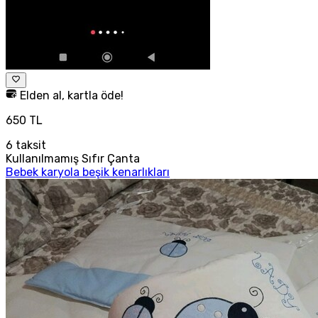
Elden al, kartla öde!
650 TL
6
taksit
Kullanılmamış Sıfır Çanta
Bebek karyola beşik kenarlıkları