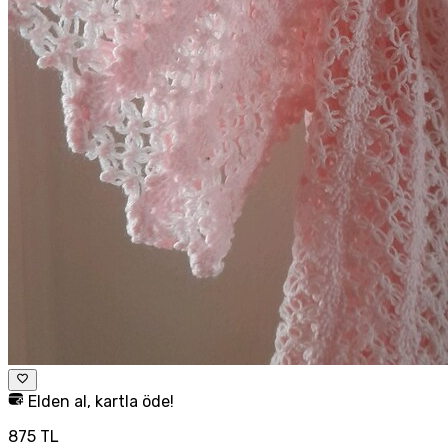
Elden al, kartla öde!
875 TL