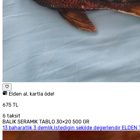
Elden al, kartla öde!
675 TL
6
taksit
BALIK SERAMIK TABLO 30×20 500 GR
13 baharatlik 3 demlik.Istedigin sekilde degerlendir ELDEN