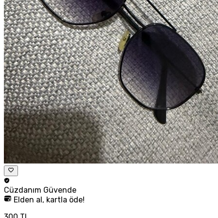
Cüzdanım
Güvende
Elden al, kartla öde!
300 TL