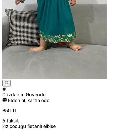
Cüzdanım
Güvende
Elden al, kartla öde!
850 TL
6
taksit
kız çocuğu fistanlı elbise