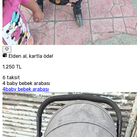
Elden al, kartla öde!
1.250 TL
6
taksit
4 baby bebek arabası
4baby bebek arabası