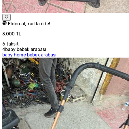
Elden al, kartla öde!
3.000 TL
6
taksit
4baby bebek arabası
baby home bebek arabası