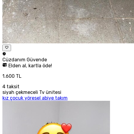
Cüzdanım
Güvende
Elden al, kartla öde!
1.600 TL
4
taksit
siyah çekmeceli Tv ünitesi
kız çocuk yöresel abiye takım