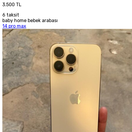
3.500 TL
6
taksit
baby home bebek arabası
14 pro max