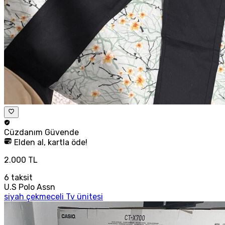
Cüzdanım
Güvende
Elden al, kartla öde!
2.000 TL
6
taksit
U.S Polo Assn
siyah çekmeceli Tv ünitesi