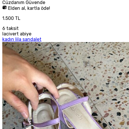
Cüzdanım
Güvende
Elden al, kartla öde!
1.500 TL
6
taksit
lacivert abiye
kadın lila sandalet