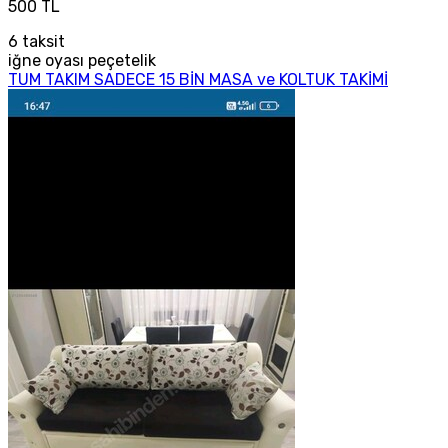
500 TL
6
taksit
iğne oyası peçetelik
TUM TAKIM SADECE 15 BİN MASA ve KOLTUK TAKİMİ