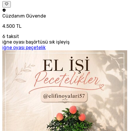
Cüzdanım
Güvende
4.500 TL
6
taksit
iğne oyası başörtüsü sık işleyiş
iğne oyası peçetelik