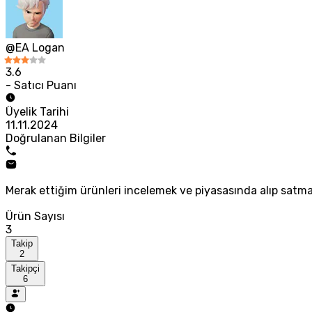
@EA Logan
3.6
- Satıcı Puanı
Üyelik Tarihi
11.11.2024
Doğrulanan Bilgiler
Merak ettiğim ürünleri incelemek ve piyasasında alıp satm
Ürün Sayısı
3
Takip
2
Takipçi
6