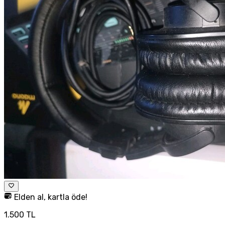
Elden al, kartla öde!
1.500 TL