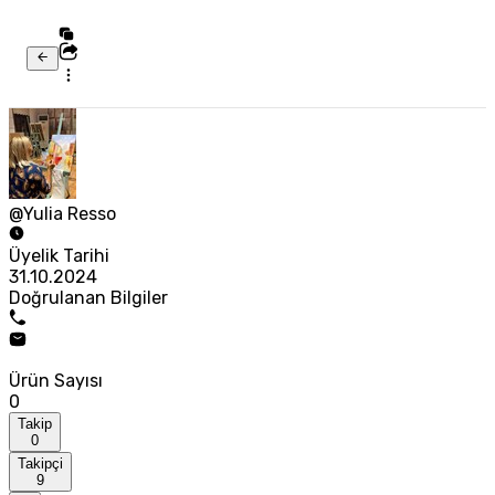
@Yulia Resso
Üyelik Tarihi
31.10.2024
Doğrulanan Bilgiler
Ürün Sayısı
0
Takip
0
Takipçi
9