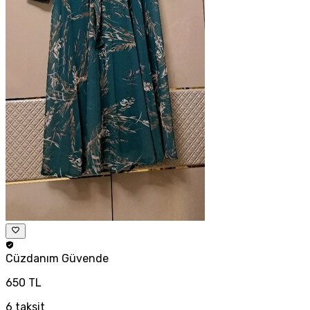
Cüzdanım
Güvende
650 TL
6
taksit