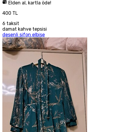
Elden al, kartla öde!
400 TL
6
taksit
damat kahve tepsisi
desenli sifon elbise