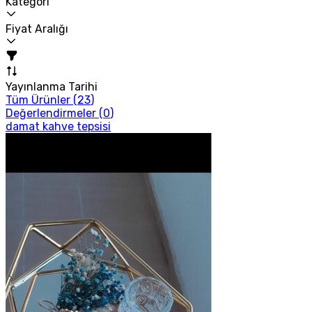
Kategori
Fiyat Aralığı
Yayınlanma Tarihi
Tüm Ürünler (
23
)
Değerlendirmeler (
0
)
damat kahve tepsisi