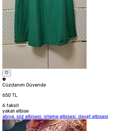
Cüzdanım
Güvende
650 TL
6
taksit
yakalı elbise
abiye. söz elbisesi. isteme elbisesi. davet elbisesi