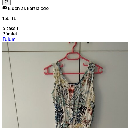
Elden al, kartla öde!
150 TL
6
taksit
Gömlek
Tulum