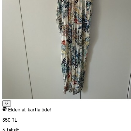
Elden al, kartla öde!
350 TL
6
taksit