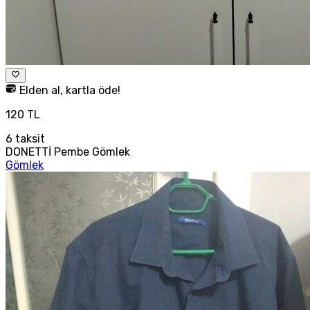
Elden al, kartla öde!
120 TL
6
taksit
DONETTİ Pembe Gömlek
Gömlek