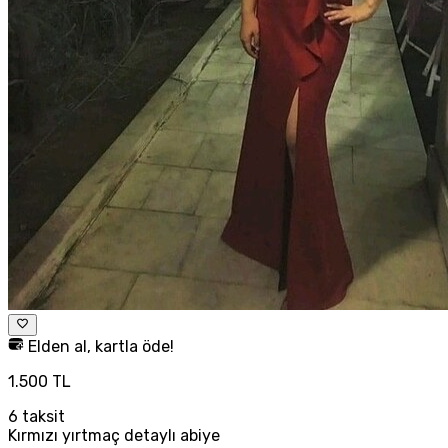
Elden al, kartla öde!
1.500 TL
6
taksit
Kırmızı yırtmaç detaylı abiye