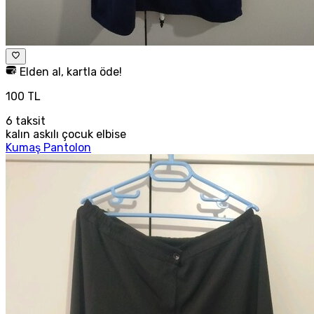
Elden al, kartla öde!
100 TL
6
taksit
kalın askılı çocuk elbise
Kumaş Pantolon