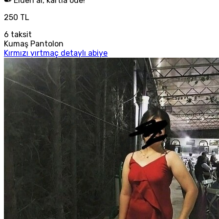
Elden al, kartla öde!
250 TL
6
taksit
Kumaş Pantolon
Kırmızı yırtmaç detaylı abiye