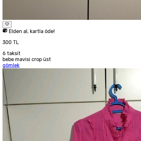
Elden al, kartla öde!
300 TL
6
taksit
bebe mavisi crop üst
gömlek