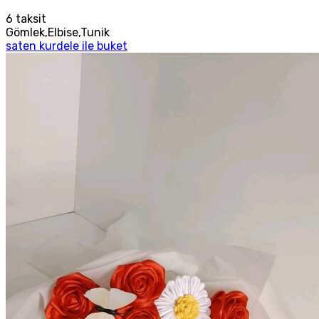
6
taksit
Gömlek,Elbise,Tunik
saten kurdele ile buket