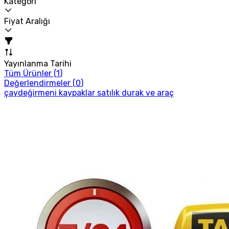
Kategori
Fiyat Aralığı
Yayınlanma Tarihi
Tüm Ürünler (
1
)
Değerlendirmeler (
0
)
çaydeğirmeni kaypaklar satılık durak ve araç