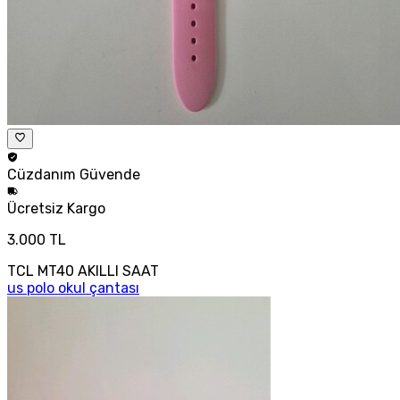
Cüzdanım
Güvende
Ücretsiz
Kargo
3.000 TL
TCL MT40 AKILLI SAAT
us polo okul çantası