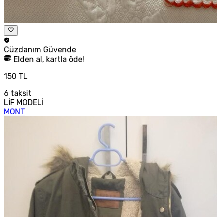
Cüzdanım
Güvende
Elden al, kartla öde!
150 TL
6
taksit
LİF MODELİ
MONT