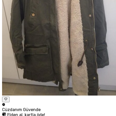
Cüzdanım
Güvende
Elden al, kartla öde!