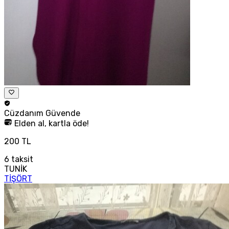
Cüzdanım
Güvende
Elden al, kartla öde!
200 TL
6
taksit
TUNİK
TİŞÖRT