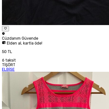
Cüzdanım
Güvende
Elden al, kartla öde!
50 TL
6
taksit
TİŞÖRT
ELBİSE