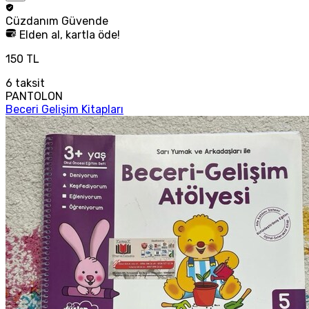
Cüzdanım
Güvende
Elden al, kartla öde!
150 TL
6
taksit
PANTOLON
Beceri Gelişim Kitapları