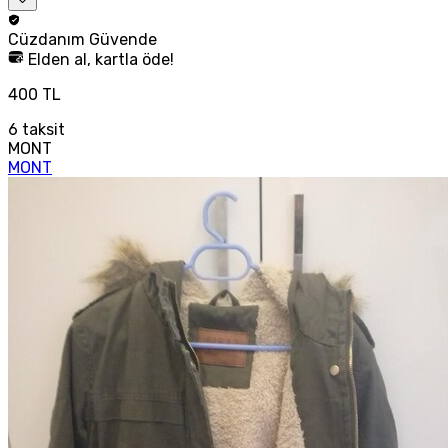
Cüzdanım
Güvende
Elden al, kartla öde!
400 TL
6
taksit
MONT
MONT