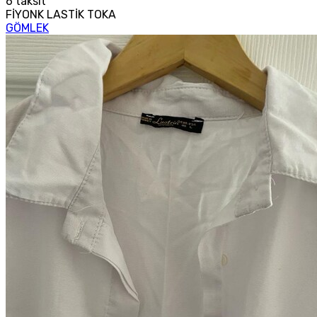
6
taksit
FİYONK LASTİK TOKA
GÖMLEK