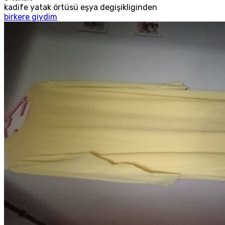
kadife yatak örtüsü eşya degişikliginden
birkere giydim