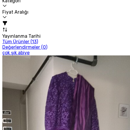
Kategori
Fiyat Aralığı
Yayınlanma Tarihi
Tüm Ürünler (
13
)
Değerlendirmeler (
0
)
çok şık abiye