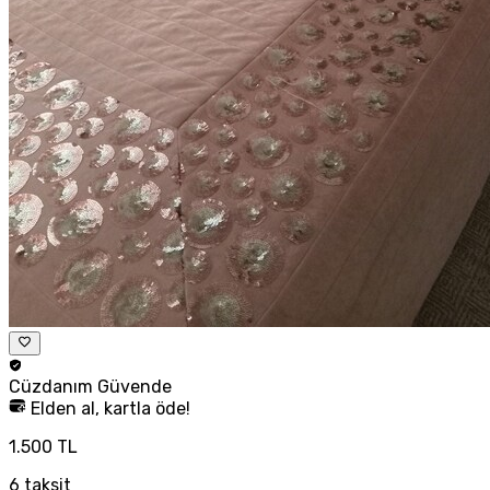
Cüzdanım
Güvende
Elden al, kartla öde!
1.500 TL
6
taksit