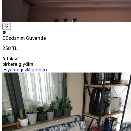
Cüzdanım
Güvende
250 TL
6
taksit
birkere giydim
eşya degisikliginden