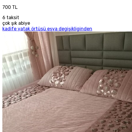
700 TL
6
taksit
çok şık abiye
kadife yatak örtüsü eşya degişikliginden