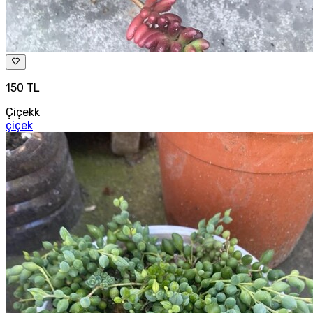
150 TL
Çiçekk
çiçek