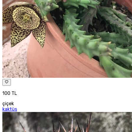
100 TL
çiçek
kaktüs