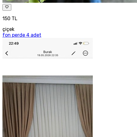
150 TL
çiçek
fon perde 4 adet