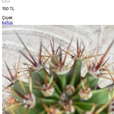
150 TL
Çiçek
katüs