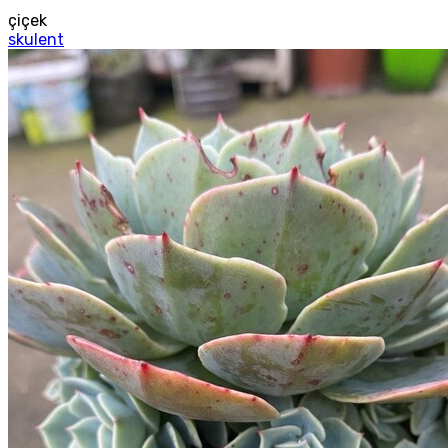
çiçek
skulent