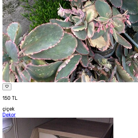
150 TL
çiçek
Dekor