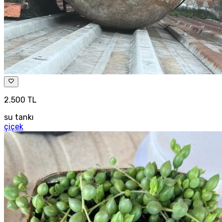
2.500 TL
su tankı
çiçek