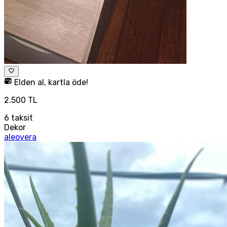
Elden al, kartla öde!
2.500 TL
6
taksit
Dekor
aleovera