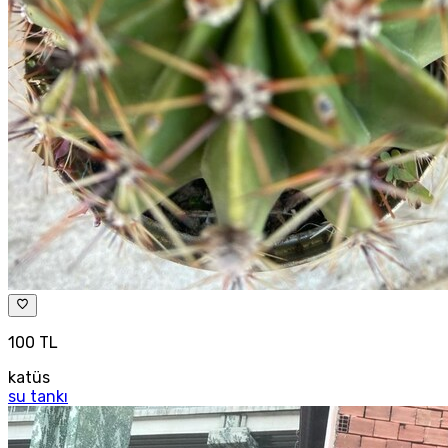
100 TL
katüs
su tankı