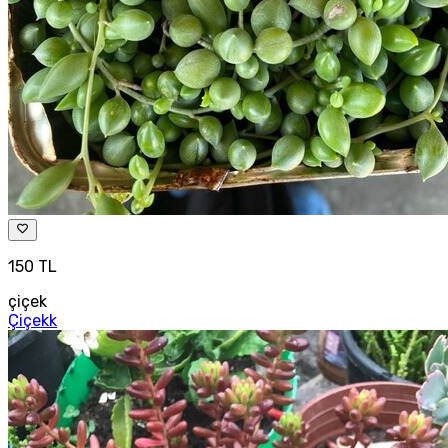
150 TL
çiçek
Çiçekk